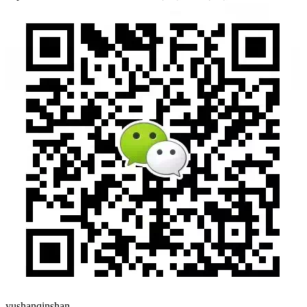
yushanqinshan