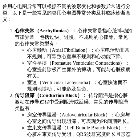
兽用心电图异常可以根据不同的波形变化和参数异常进行分
类。以下是一些常见的兽用心电图异常分类及其临床诊断意
义：
心律失常（Arrhythmias）：
心律失常是指心脏搏动的
节律异常，包括过快、过慢、不规则的心律等。常见
的心律失常类型有：
心房颤动（Atrial Fibrillation）：心房电活动非常
不规则，可导致心室率不规则和心功能下降。
室性早搏（Premature Ventricular Contractions）：
心室提前除极产生额外的搏动，可能与心脏疾病
有关。
室速（Ventricular Tachycardia）：心室快速而不
规则地搏动，可能危及生命。
传导阻滞（Conduction Block）：
传导阻滞是指心脏
激动在传导过程中受到阻滞或延误。常见的传导阻滞
类型有：
房室传导阻滞（Atrioventricular Block）：心房与
心室之间传导出现阻滞，可表现为PR间期延长。
左束支传导阻滞（Left Bundle Branch Block）：
心脏左束支传导受阻，QRS波群宽度延长且形态