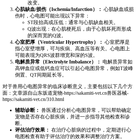
改变。
心肌缺血/损伤（Ischemia/Infarction）：
心肌缺血或损
伤时，心电图可能出现以下异常：
ST段抬高或压低：通常与心肌缺血相关。
Q波出现：在心肌梗死后，由于心肌坏死而形成
的深而宽的Q波。
心室肥厚（Ventricular Hypertrophy）：
心室肥厚是
指心室壁增厚，可与疾病、高血压等有关。心电图上
可能表现为QRS波群增宽和深的S波。
电解质异常（Electrolyte Imbalance）：
电解质异常如
高钾血症或低钙血症可以引起心电图异常，例如T波峰
倒置、QT间期延长等。
对于兽用心电图异常的临床诊断意义，主要包括以下几个方
面：
文章源自山东坂道宠物-https://sakamiti-vet.cn兽医器械-
https://sakamiti-vet.cn/310.html
辅助诊断：
兽医通过分析心电图异常，可以帮助确定
宠物是否存在心脏疾病，并进一步指导其他检查和诊
断。
评估治疗效果：
在治疗心脏病的过程中，定期进行心
电图检查有助于评估治疗的效果和调整治疗方案。