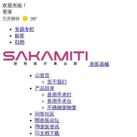
欢迎光临！
登录
兰开斯特
38°
专题专栏
标签
归档
兽医器械
首页
关于我们
产品目录
兽用手术灯
兽用手术台
不锈钢宠物笼
问答社区
兽医论坛
宠医资讯
文档下载