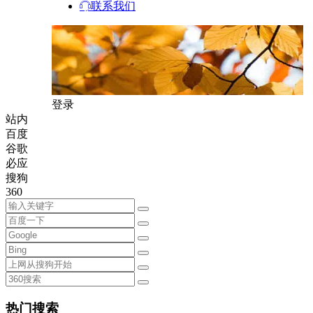
联系我们
登录
站内
百度
谷歌
必应
搜狗
360
热门搜索