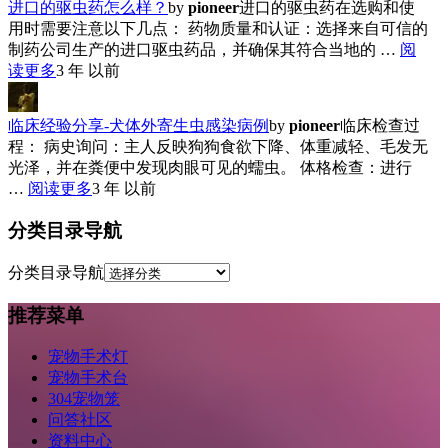
进口的驱虫药怎么样？
by
pioneer
进口的驱虫药在选购和使
用时需要注意以下几点： 药物质量和认证：选择来自可信的
制药公司生产的进口驱虫药品，并确保其符合当地的 …
阅
读更多
3 年 以前
临床经验分享-犬体外寄生虫感染病例
by
pioneer
临床检查过
程： 病史询问：主人反映狗狗食欲下降、体重减轻、毛发无
光泽，并在粪便中发现肉眼可见的蠕虫。 体格检查：进行
…
阅读更多
3 年 以前
分类目录导航
分类目录导航
推荐菜单
宠物手术灯
宠物手术台
304宠物笼
问答社区
资料中心