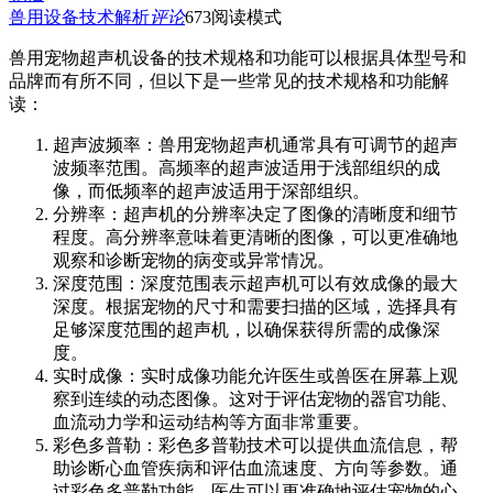
兽用设备技术解析
评论
673
阅读模式
兽用宠物超声机设备的技术规格和功能可以根据具体型号和
品牌而有所不同，但以下是一些常见的技术规格和功能解
读：
超声波频率：兽用宠物超声机通常具有可调节的超声
波频率范围。高频率的超声波适用于浅部组织的成
像，而低频率的超声波适用于深部组织。
分辨率：超声机的分辨率决定了图像的清晰度和细节
程度。高分辨率意味着更清晰的图像，可以更准确地
观察和诊断宠物的病变或异常情况。
深度范围：深度范围表示超声机可以有效成像的最大
深度。根据宠物的尺寸和需要扫描的区域，选择具有
足够深度范围的超声机，以确保获得所需的成像深
度。
实时成像：实时成像功能允许医生或兽医在屏幕上观
察到连续的动态图像。这对于评估宠物的器官功能、
血流动力学和运动结构等方面非常重要。
彩色多普勒：彩色多普勒技术可以提供血流信息，帮
助诊断心血管疾病和评估血流速度、方向等参数。通
过彩色多普勒功能，医生可以更准确地评估宠物的心