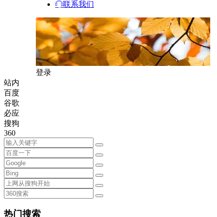
联系我们
登录
站内
百度
谷歌
必应
搜狗
360
热门搜索