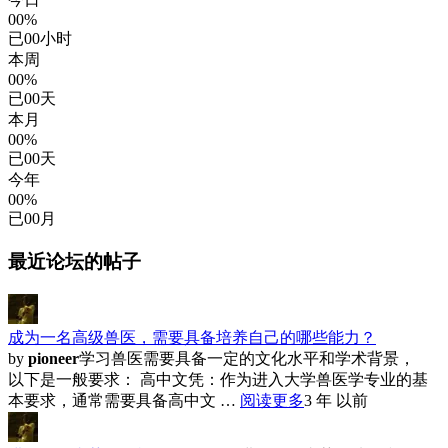
00%
已
00
小时
本周
00%
已
00
天
本月
00%
已
00
天
今年
00%
已
00
月
最近论坛的帖子
成为一名高级兽医，需要具备培养自己的哪些能力？
by
pioneer
学习兽医需要具备一定的文化水平和学术背景，
以下是一般要求： 高中文凭：作为进入大学兽医学专业的基
本要求，通常需要具备高中文 …
阅读更多
3 年 以前