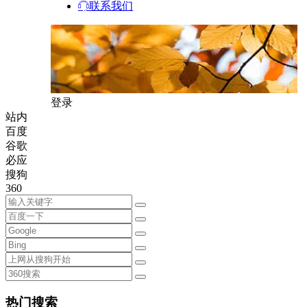
联系我们
登录
站内
百度
谷歌
必应
搜狗
360
热门搜索