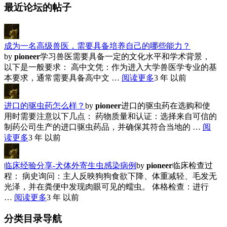
最近论坛的帖子
成为一名高级兽医，需要具备培养自己的哪些能力？
by
pioneer
学习兽医需要具备一定的文化水平和学术背景，
以下是一般要求： 高中文凭：作为进入大学兽医学专业的基
本要求，通常需要具备高中文 …
阅读更多
3 年 以前
进口的驱虫药怎么样？
by
pioneer
进口的驱虫药在选购和使
用时需要注意以下几点： 药物质量和认证：选择来自可信的
制药公司生产的进口驱虫药品，并确保其符合当地的 …
阅
读更多
3 年 以前
临床经验分享-犬体外寄生虫感染病例
by
pioneer
临床检查过
程： 病史询问：主人反映狗狗食欲下降、体重减轻、毛发无
光泽，并在粪便中发现肉眼可见的蠕虫。 体格检查：进行
…
阅读更多
3 年 以前
分类目录导航