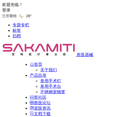
欢迎光临！
登录
兰开斯特
28°
专题专栏
标签
归档
兽医器械
首页
关于我们
产品目录
兽用手术灯
兽用手术台
不锈钢宠物笼
问答社区
兽医论坛
宠医资讯
文档下载