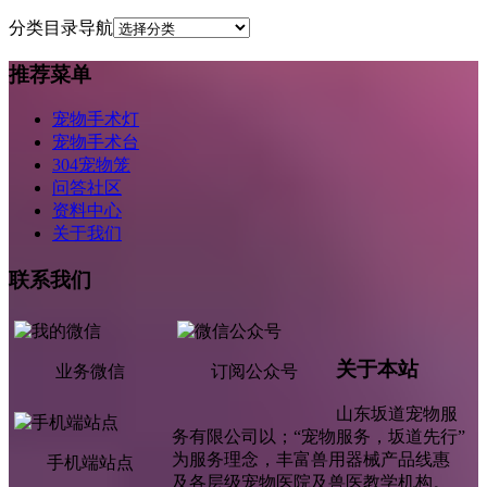
分类目录导航
推荐菜单
宠物手术灯
宠物手术台
304宠物笼
问答社区
资料中心
关于我们
联系我们
关于本站
业务微信
订阅公众号
山东坂道宠物服
务有限公司以；“宠物服务，坂道先行”
为服务理念，丰富兽用器械产品线惠
手机端站点
及各层级宠物医院及兽医教学机构。