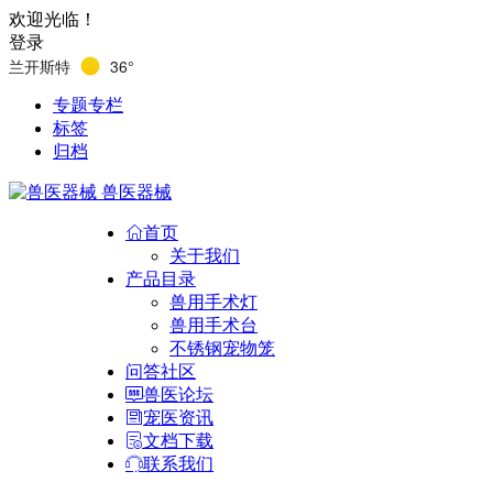
欢迎光临！
登录
兰开斯特
36°
专题专栏
标签
归档
兽医器械
首页
关于我们
产品目录
兽用手术灯
兽用手术台
不锈钢宠物笼
问答社区
兽医论坛
宠医资讯
文档下载
联系我们